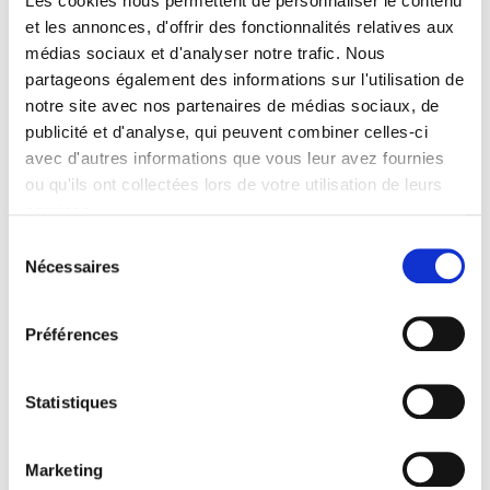
Les cookies nous permettent de personnaliser le contenu
L’un et l’autre pour le Cheval de Trait Ardennais, c’est
et les annonces, d'offrir des fonctionnalités relatives aux
hallucinant. De ce cheval emblématique de l’Ardenne, ils
médias sociaux et d'analyser notre trafic. Nous
ont fait leur carburant de vie et le moteur […]
partageons également des informations sur l'utilisation de
notre site avec nos partenaires de médias sociaux, de
Gladys à l’assaut des
publicité et d'analyse, qui peuvent combiner celles-ci
ronciers
avec d'autres informations que vous leur avez fournies
ou qu'ils ont collectées lors de votre utilisation de leurs
services.
Sélection
Nécessaires
du
consentement
Préférences
Statistiques
Marketing