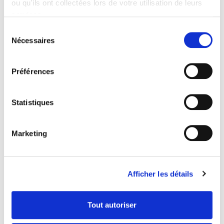
ou qu'ils ont collectées lors de votre utilisation de leurs
récolte de plantes invasives
services.
Sélection
Nécessaires
du
consentement
Préférences
Statistiques
Marketing
Afficher les détails
Tout autoriser