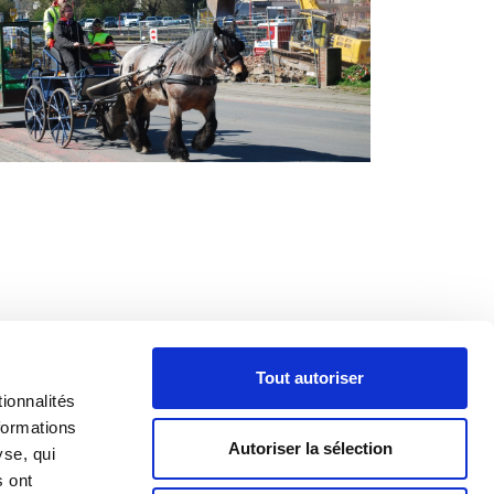
e des politiques favorable au cheval de travail.
des appels à projet afin de déployer les
Tout autoriser
ionnalités
ntonnier pour collecter les déchets publiques et
formations
Autoriser la sélection
.
yse, qui
s ont
ue plutôt qu’un camion bruyant et polluant. Le