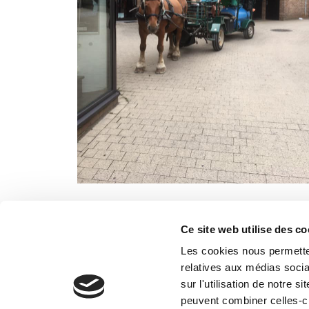
Si le monde politique est parfois décrié, il fau
Ce fut le cas notamment lorsque, dans les années
Ce site web utilise des co
utilisations du cheval de travail dans les comm
Les cookies nous permetten
Ces actions permirent au cheval de retrouver une
relatives aux médias socia
sauvages, pour entretenir les voies lentes ou e
sur l'utilisation de notre 
peuvent combiner celles-ci
Le cheval est très positivement perçu par les ri