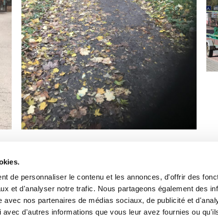
t souligner que certains élus régionaux ont mené en Région Wallonn
 2000, les Ministres régionaux Di Antonio puis Collin lancèrent 
okies.
unes.
t de personnaliser le contenu et les annonces, d'offrir des fonct
 place dans les espaces publiques et urbains où il est tantôt ca
ux et d'analyser notre trafic. Nous partageons également des in
ncore pour arroser les paniers fleuris dans les rues communales
site avec nos partenaires de médias sociaux, de publicité et d'anal
 avec d'autres informations que vous leur avez fournies ou qu'il
verains qui apprécient davantage de côtoyer cet animal sympathiq