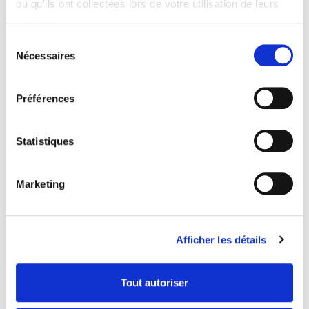
ou qu'ils ont collectées lors de votre utilisation de leurs
services.
Sélection
Nécessaires
du
consentement
Préférences
Statistiques
Marketing
A l’approche de La Roche en Ardenne, la brume n’était
pas encore détachée des cimes. Alors que la
Afficher les détails
profondeur des vallons détourne mon attention de la
route, au sommet de l’ultime lacet, j’aperçois Jean-Paul
Tout autoriser
Moureau, prêt avec les chevaux dans le van. Après une
demi-heure de route, nous arrivons dans les parcelles