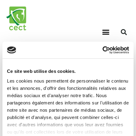
Comité Européen du
Cheval de Travail
Étiquette :
cheval
Ce site web utilise des cookies.
Les cookies nous permettent de personnaliser le contenu
environnement
et les annonces, d'offrir des fonctionnalités relatives aux
médias sociaux et d'analyser notre trafic. Nous
partageons également des informations sur l'utilisation de
Gladys à l’assaut des
notre site avec nos partenaires de médias sociaux, de
ronciers
publicité et d'analyse, qui peuvent combiner celles-ci
avec d'autres informations que vous leur avez fournies
ou qu'ils ont collectées lors de votre utilisation de leurs